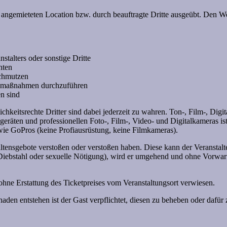
angemieteten Location bzw. durch beauftragte Dritte ausgeübt. Den Weis
talters oder sonstige Dritte
hten
schmutzen
bemaßnahmen durchzuführen
en sind
lichkeitsrechte Dritter sind dabei jederzeit zu wahren. Ton-, Film-, Di
räten und professionellen Foto-, Film-, Video- und Digitalkameras ist g
wie GoPros (keine Profiausrüstung, keine Filmkameras).
ltensgebote verstoßen oder verstoßen haben. Diese kann der Veranstal
, Diebstahl oder sexuelle Nötigung), wird er umgehend und ohne Vorwa
hne Erstattung des Ticketpreises vom Veranstaltungsort verwiesen.
haden entstehen ist der Gast verpflichtet, diesen zu beheben oder dafür 