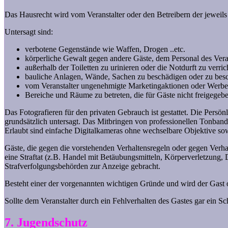
Das Hausrecht wird vom Veranstalter oder den Betreibern der jeweils 
Untersagt sind:
verbotene Gegenstände wie Waffen, Drogen ..etc.
körperliche Gewalt gegen andere Gäste, dem Personal des Verans
außerhalb der Toiletten zu urinieren oder die Notdurft zu verric
bauliche Anlagen, Wände, Sachen zu beschädigen oder zu be
vom Veranstalter ungenehmigte Marketingaktionen oder Wer
Bereiche und Räume zu betreten, die für Gäste nicht freigegeb
Das Fotografieren für den privaten Gebrauch ist gestattet. Die Persön
grundsätzlich untersagt. Das Mitbringen von professionellen Tonbandge
Erlaubt sind einfache Digitalkameras ohne wechselbare Objektive so
Gäste, die gegen die vorstehenden Verhaltensregeln oder gegen Verha
eine Straftat (z.B. Handel mit Betäubungsmitteln, Körperverletzung
Strafverfolgungsbehörden zur Anzeige gebracht.
Besteht einer der vorgenannten wichtigen Gründe und wird der Gast o
Sollte dem Veranstalter durch ein Fehlverhalten des Gastes gar ein Sc
7. Jugendschutz