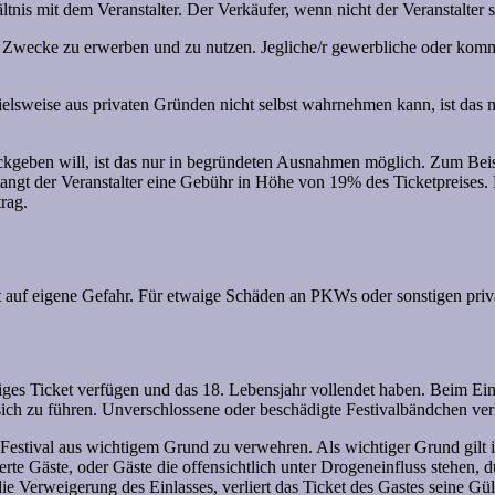
tnis mit dem Veranstalter. Der Verkäufer, wenn nicht der Veranstalter s
ivate Zwecke zu erwerben und zu nutzen. Jegliche/r gewerbliche oder ko
spielsweise aus privaten Gründen nicht selbst wahrnehmen kann, ist da
rückgeben will, ist das nur in begründeten Ausnahmen möglich. Zum Be
angt der Veranstalter eine Gebühr in Höhe von 19% des Ticketpreises. 
rag.
gt auf eigene Gefahr. Für etwaige Schäden an PKWs oder sonstigen pri
ültiges Ticket verfügen und das 18. Lebensjahr vollendet haben. Beim E
ich zu führen. Unverschlossene oder beschädigte Festivalbändchen ve
em Festival aus wichtigem Grund zu verwehren. Als wichtiger Grund gi
rte Gäste, oder Gäste die offensichtlich unter Drogeneinfluss stehen, 
e Verweigerung des Einlasses, verliert das Ticket des Gastes seine Gülti