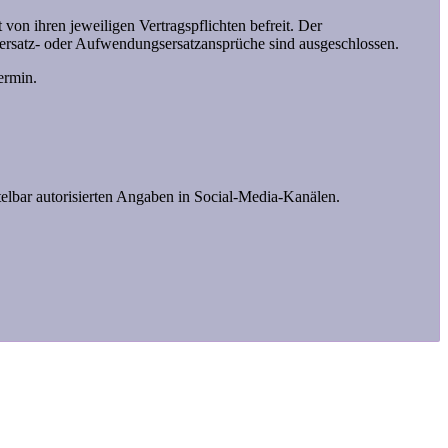
on ihren jeweiligen Vertragspflichten befreit. Der
enersatz- oder Aufwendungsersatzansprüche sind ausgeschlossen.
ermin.
telbar autorisierten Angaben in Social-Media-Kanälen.