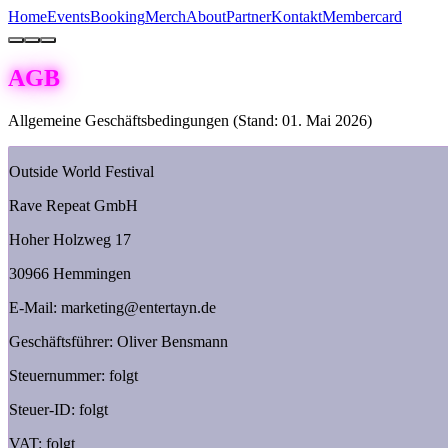
Home
Events
Booking
Merch
About
Partner
Kontakt
Membercard
AGB
Allgemeine Geschäftsbedingungen (Stand: 01. Mai 2026)
Outside World Festival
Rave Repeat GmbH
Hoher Holzweg 17
30966 Hemmingen
E-Mail: marketing@entertayn.de
Geschäftsführer: Oliver Bensmann
Steuernummer: folgt
Steuer-ID: folgt
VAT: folgt