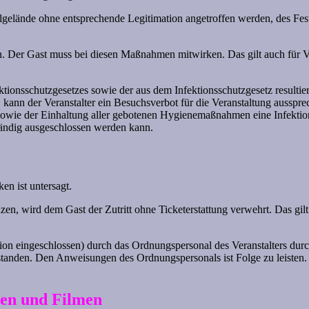
ivalgelände ohne entsprechende Legitimation angetroffen werden, des Fe
Der Gast muss bei diesen Maßnahmen mitwirken. Das gilt auch für Ve
ionsschutzgesetzes sowie der aus dem Infektionsschutzgesetz resulti
kann der Veranstalter ein Besuchsverbot für die Veranstaltung aussprech
owie der Einhaltung aller gebotenen Hygienemaßnahmen eine Infekti
tändig ausgeschlossen werden kann.
n ist untersagt.
en, wird dem Gast der Zutritt ohne Ticketerstattung verwehrt. Das gilt
ion eingeschlossen) durch das Ordnungspersonal des Veranstalters durc
rstanden. Den Anweisungen des Ordnungspersonals ist Folge zu leisten. 
ren und Filmen