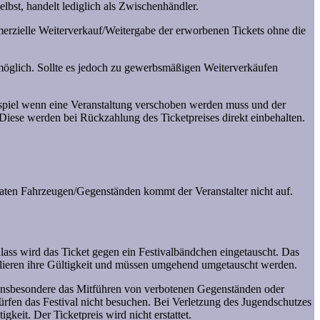
elbst, handelt lediglich als Zwischenhändler.
mmerzielle Weiterverkauf/Weitergabe der erworbenen Tickets ohne die
s möglich. Sollte es jedoch zu gewerbsmäßigen Weiterverkäufen
ispiel wenn eine Veranstaltung verschoben werden muss und der
Diese werden bei Rückzahlung des Ticketpreises direkt einbehalten.
vaten Fahrzeugen/Gegenständen kommt der Veranstalter nicht auf.
inlass wird das Ticket gegen ein Festivalbändchen eingetauscht. Das
rlieren ihre Gültigkeit und müssen umgehend umgetauscht werden.
lt insbesondere das Mitführen von verbotenen Gegenständen oder
dürfen das Festival nicht besuchen. Bei Verletzung des Jugendschutzes
gkeit. Der Ticketpreis wird nicht erstattet.