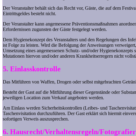
Der Veranstalter behält sich das Recht vor, Gäste, die auf dem Fest
Eintrittsgeldes besteht nicht.
Der Veranstalter kann angemessene Präventionsmaßnahmen anordnen. 
Erfordernissen zugunsten der Gäste festgelegt werden.
Dem Hygienekonzept des Veranstalters und den Regelungen des Infekt
ist Folge zu leisten. Wird die Befolgung der Anweisungen verweigert, 
Umsetzung eines angemessenen Schutz- und/oder Hygienekonzepts s
Mutationen hiervon und/oder anderen Krankheitserregern nicht volls
5. Einlasskontrolle
Das Mitführen von Waffen, Drogen oder selbst mitgebrachten Getränke
Besteht der Gast auf die Mitführung dieser Gegenstände oder Substanz
jeweiligen Location zum Verkauf angeboten werden.
Am Einlass werden Sicherheitskontrollen (Leibes- und Taschenvisitat
Taschenvisitation durchzuführen. Der Gast erklärt sich hiermit einve
sofortigen Verweis auszusprechen.
6. Hausrecht/Verhaltensregeln/Fotografie