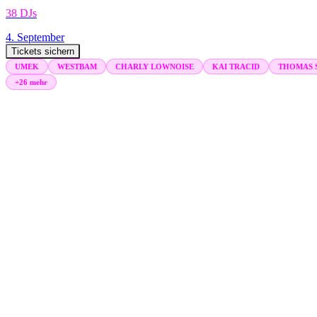
38 DJs
4. September
Tickets sichern
UMEK
WESTBAM
CHARLY LOWNOISE
KAI TRACID
THOMAS 
+26 mehr
Events
Nächstes Event
08. Aug 2026
Strand Miezen - The Seaside Rave
18:00 - 03:00 Uhr
Friedrichsbad Zwintschöna, Halle
Garbsen