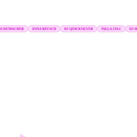
SCHUMACHER
ANNA REUSCH
DJ QUICKSILVER
TALLA 2XLC
DJ 