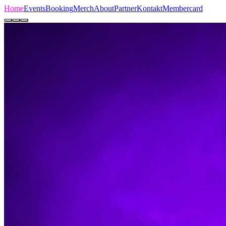
Home
Events
Booking
Merch
About
Partner
Kontakt
Membercard