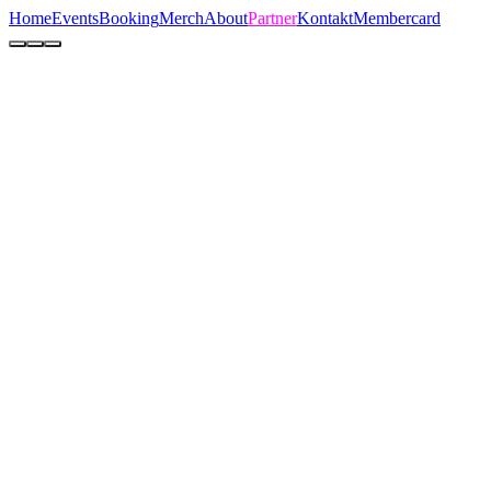
Home
Events
Booking
Merch
About
Partner
Kontakt
Membercard