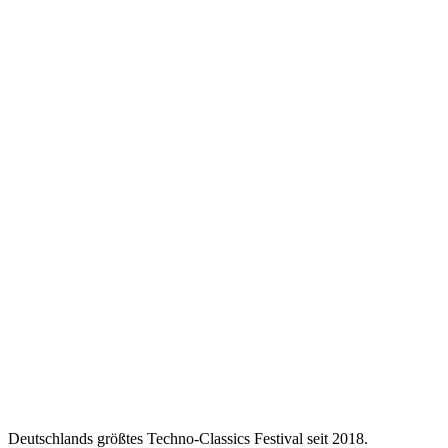
Legendäre DJs
Top Sound-System
Safe Place für alle
Aktuell keine Events geplant.
Schau bald wieder vorbei!
Deutschlands größtes Techno-Classics Festival seit 2018.