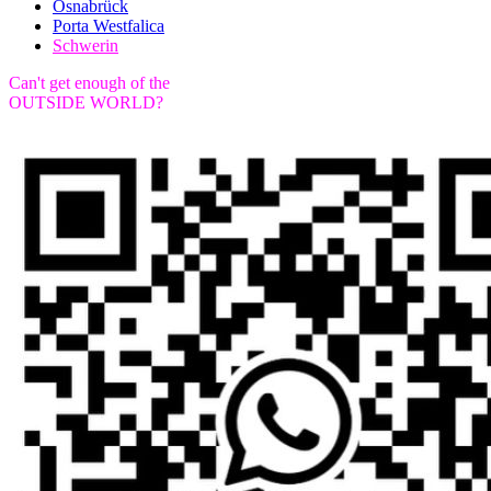
Osnabrück
Porta Westfalica
Schwerin
Can't get enough of the
OUTSIDE WORLD?