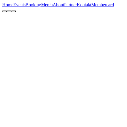
Home
Events
Booking
Merch
About
Partner
Kontakt
Membercard
Techno-Classics