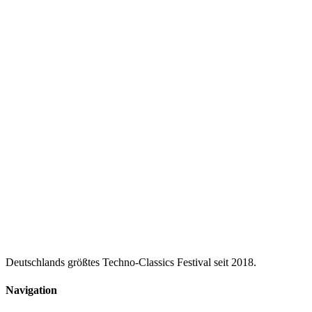
Top Sound-System
Safe Place für alle
Aktuell keine Events geplant.
Schau bald wieder vorbei!
Deutschlands größtes Techno-Classics Festival seit 2018.
Navigation