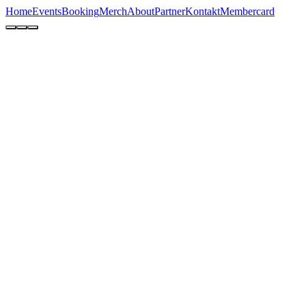
Home
Events
Booking
Merch
About
Partner
Kontakt
Membercard
Techno-Classics
Legendäre DJs