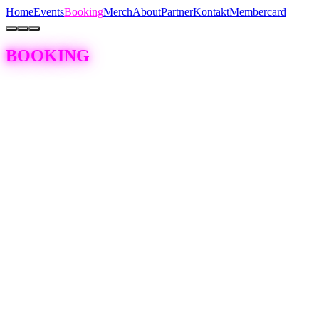
Home
Events
Booking
Merch
About
Partner
Kontakt
Membercard
BOOKING