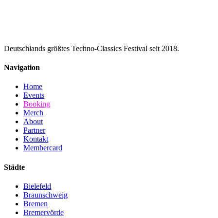
+49 171 - 1244411
marketing@entertayn.de
Deutschlands größtes Techno-Classics Festival seit 2018.
Navigation
Home
Events
Booking
Merch
About
Partner
Kontakt
Membercard
Städte
Bielefeld
Braunschweig
Bremen
Bremervörde