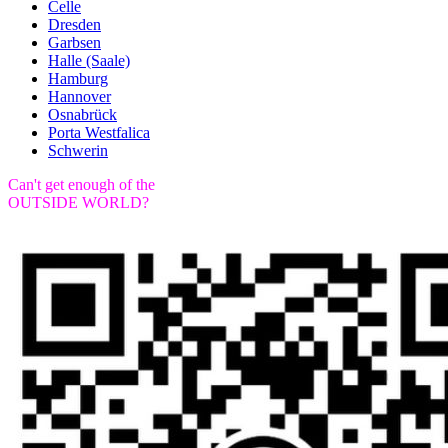
Celle
Dresden
Garbsen
Halle (Saale)
Hamburg
Hannover
Osnabrück
Porta Westfalica
Schwerin
Can't get enough of the
OUTSIDE WORLD?