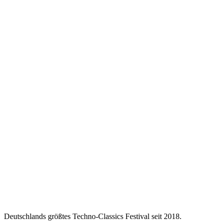
Legendäre DJs
Top Sound-System
Safe Place für alle
Aktuell keine Events geplant.
Schau bald wieder vorbei!
Deutschlands größtes Techno-Classics Festival seit 2018.