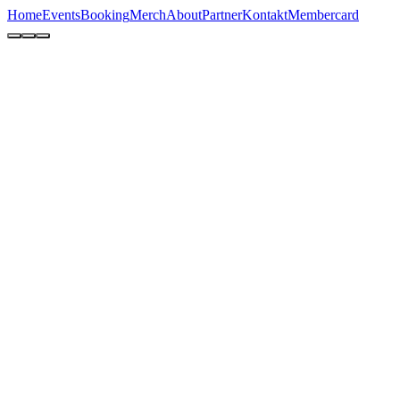
Home
Events
Booking
Merch
About
Partner
Kontakt
Membercard
Techno-Classics