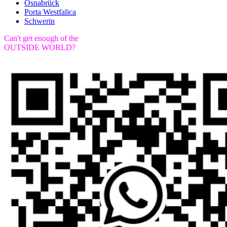
Osnabrück
Porta Westfalica
Schwerin
Can't get enough of the
OUTSIDE WORLD?