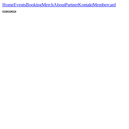
Home
Events
Booking
Merch
About
Partner
Kontakt
Membercard
Techno-Classics