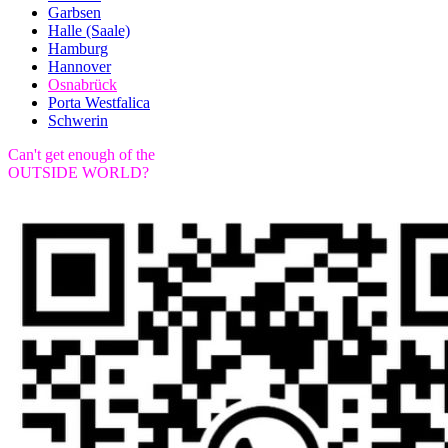
Garbsen
Halle (Saale)
Hamburg
Hannover
Osnabrück
Porta Westfalica
Schwerin
Can't get enough of the
OUTSIDE WORLD?